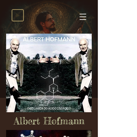
Albert Hofmann