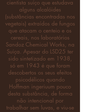
cientista suíço que estudava
alguns alcalóides
(substâncias encontradas nos
vegetais) extraídos de fungos
que atacam o centeio e os
cereais, nos laboratórios
Sandoz Chemical Works, na
Suíça. Apesar do LSD25 ter
sido sintetizado em 1938,
só em 1943 é que foram
descobertos os seus efeitos
psicodélicos quando
Hoffman ingeriuum pouco
desta substância, de forma
não intencional por
trabalhar sem luvas, e viu-se