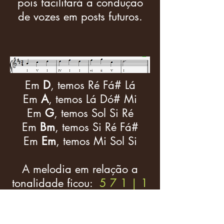
pois facilitará a condução
de vozes em posts futuros.
Em
D
, temos Ré Fá# Lá
Em
A
, temos Lá Dó# Mi
Em
G
, temos Sol Si Ré
Em
Bm
, temos Si Ré Fá#
Em
Em
, temos Mi Sol Si
A melodia em relação a
tonalidade ficou:
5 7 1 | 1
3 1 | 3 4 7| 1