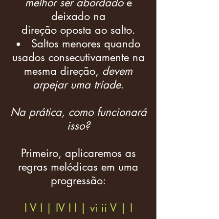
melhor ser abordado
e
deixado na
direção oposta ao salto.
Saltos menores quando
usados consecutivamente na
mesma direção,
devem
arpejar uma tríade
.
Na prática, como funcionará
isso?
Primeiro, aplicaremos as
regras melódicas em uma
progressão:
I V I | IV I I | vi ii V | I