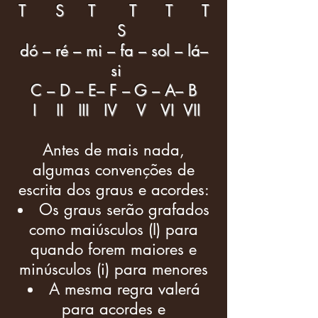
T S T T T T
S
dó – ré – mi – fa – sol – lá–
si
C – D – E– F – G – A– B
I II III IV V VI VII
Antes de mais nada,
algumas convenções de
escrita dos graus e acordes:
Os graus serão grafados
como maiúsculos (I) para
quando forem maiores e
minúsculos (i) para menores
A mesma regra valerá
para acordes e