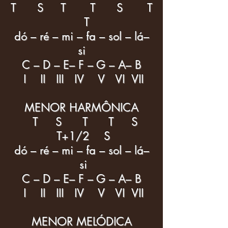
T S T T S T
T
dó – ré – mi – fa – sol – lá–
si
C – D – E– F – G – A– B
I II III IV V VI VII
MENOR HARMÔNICA
T S T T S
T+1/2 S
dó – ré – mi – fa – sol – lá–
si
C – D – E– F – G – A– B
I II III IV V VI VII
MENOR MELÓDICA