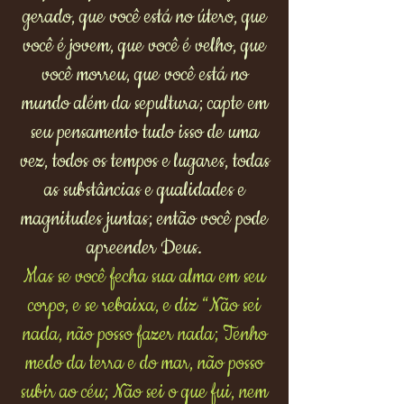
gerado, que você está no útero, que
você é jovem, que você é velho, que
você morreu, que você está no
mundo além da sepultura; capte em
seu pensamento tudo isso de uma
vez, todos os tempos e lugares, todas
as substâncias e qualidades e
magnitudes juntas; então você pode
apreender Deus.
Mas se você fecha sua alma em seu
corpo, e se rebaixa, e diz “Não sei
nada, não posso fazer nada; Tenho
medo da terra e do mar, não posso
subir ao céu; Não sei o que fui, nem