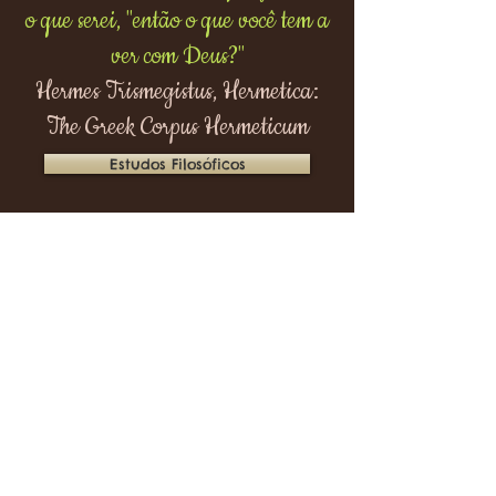
o que serei, "então o que você tem a
ver com Deus?"
Hermes Trismegistus, Hermetica:
The Greek Corpus Hermeticum
Estudos Filosóficos
Não há despertar de consciência sem
dor. As pessoas farão de tudo,
chegando aos limites do absurdo
para evitar enfrentar a sua própria
alma.
Ninguém se torna iluminado por
imaginar figuras de luz,
mas sim por tornar consciente a