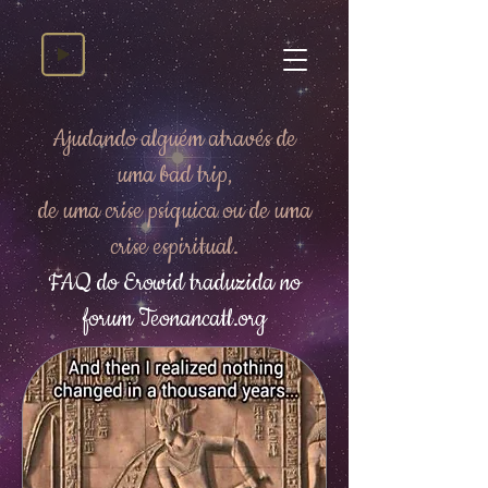
Ajudando alguém através de
uma bad trip,
de uma crise psíquica ou de uma
crise espiritual.
FAQ do Erowid traduzida no
forum Teonancatl.org