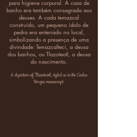
para higiene corporal. A casa de
banho era também consagrada aos
deuses. A cada temazcal
construído, um pequeno ídolo de
pedra era enterrado no local,
simbolizando a presença de uma
divindade:
Temazcalteci
, a deusa
dos banhos, ou
Tlazoteotl
, a deusa
do nascimento.
A depiction of Tlazoteotl, styled as in the
Codex
Borgia
manuscript.