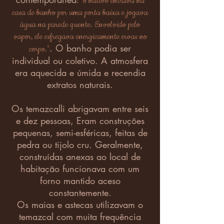
"o nativo entrava na
:
casa de banho por uma porta baixa e jogava
água na parede quente. Envolvido pelo
vapor, ele esfregava energicamente ervas no
. O banho podia ser
corpo."
individual ou coletivo. A atmosfera
era aquecida e úmida e recendia
extratos naturais.
Os temazcalli abrigavam entre seis
e dez pessoas, Eram construções
pequenas, semi-esféricas, feitas de
pedra ou tijolo cru. Geralmente,
construídas anexas ao local de
habitação funcionava com um
forno mantido aceso
constantemente.
Os maias e astecas utilizavam o
temazcal com muita frequência