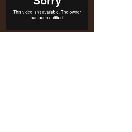
A palavra temazcal tem origens
Mesoamerican antigas, que
significa "casa de calor" ou "templo
de pedras quentes", e foi usado em
culturas astecas e maia para curar e
purificar a mente, corpo e alma. A
cerimônia representa um retorno ao
ventre da Mãe Terra, e ainda é
usado hoje em muitas partes do
México e América Central por