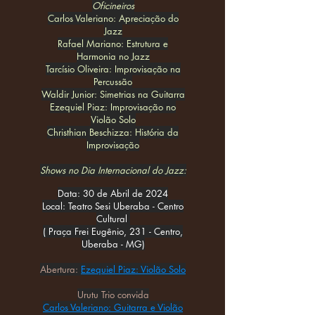
Oficineiros
Carlos Valeriano: Apreciação do
Jazz
Rafael Mariano: Estrutura e
Harmonia no Jazz
Tarcísio Oliveira: Improvisação na
Percussão
Waldir Junior: Simetrias na Guitarra
Ezequiel Piaz: Improvisação no
Violão Solo
Christhian Beschizza: História da
Improvisação
Shows no Dia Internacional do Jazz:
Data:
30 de Abril de 202
4
Local:
Teatro Sesi Uberaba - Centro
Cultural
( Praça Frei Eugênio, 231 - Centro,
Uberaba - MG)
Abertura:
Ezequiel Piaz:
Violão Solo
Urutu Trio convida
Carlos Valeriano: Guitarra e Violão